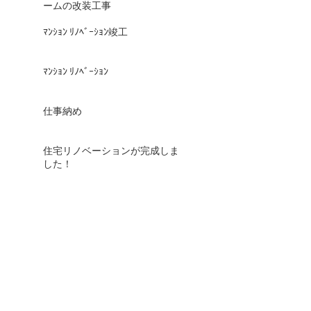
ームの改装工事
ﾏﾝｼｮﾝ ﾘﾉﾍﾞｰｼｮﾝ竣工
ﾏﾝｼｮﾝ ﾘﾉﾍﾞｰｼｮﾝ
仕事納め
住宅リノベーションが完成しま
した！
基礎工事がはじまりました
ARCHIVE
2024年8月
（1）
1件の記事
2022年8月
（1）
1件の記事
2021年11月
（1）
1件の記事