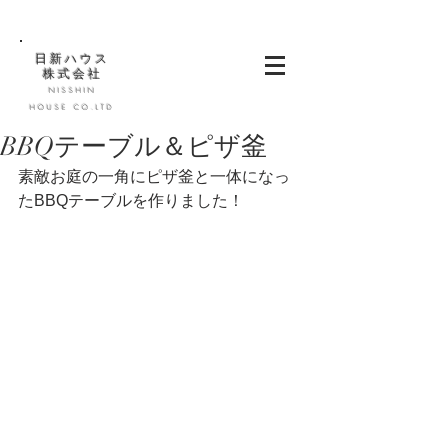
日新ハウス
株式会社
NISSHIN
HOUSE CO.LTD
BBQテーブル＆ピザ釜
素敵お庭の一角にピザ釜と一体になっ
たBBQテーブルを作りました！